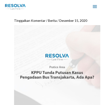
Lanjut
MEN
ke
UTA
konten
Tinggalkan Komentar
/
Berita
/
Desember 15, 2020