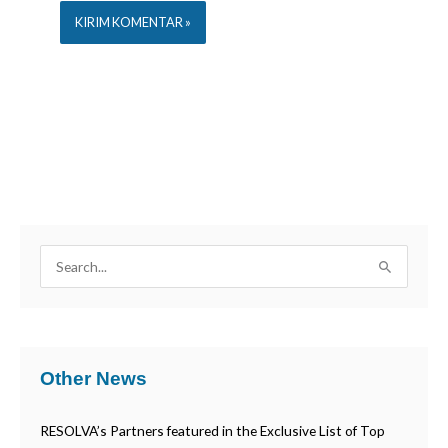
Alternative:
C
a
r
i
Other News
u
n
RESOLVA’s Partners featured in the Exclusive List of Top
t