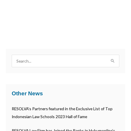
S
e
a
r
Other News
c
h
RESOLVA’s Partners featured in the Exclusive List of Top
f
Indonesian Law Schools 2023 Hall of Fame
o
r
RESOLVA Law Firm has Joined the Ranks in Hukumonline’s